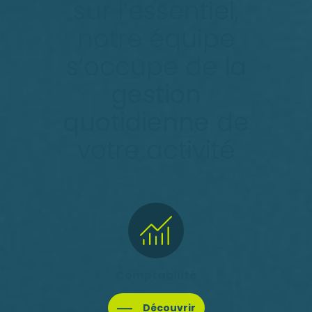
sur l’essentiel,
notre équipe
s’occupe de
la
gestion
quotidienne
de
votre activité
Comptabilité
Découvrir