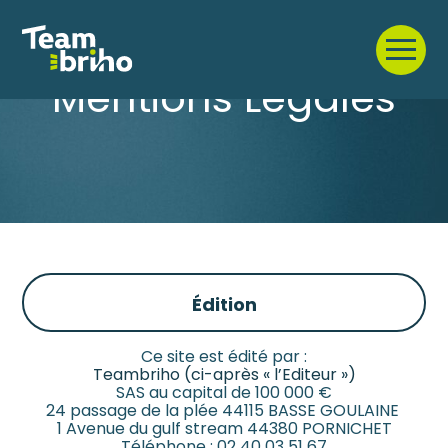
Créer et reprendre une activité
Piloter votre gestion
Aller
au
Mentions Légales
contenu
Gérer votre quotidien
Suivre votre comptabilité
Piloter votre entreprise
Gérer vos ressources humaines
Construire votre patrimoine
Dématérialiser vos documents
Être prêt pour la facturation
électronique
Édition
Ce site est édité par :
Teambriho (ci-après « l’Editeur »)
SAS au capital de 100 000 €
24 passage de la plée 44115 BASSE GOULAINE
1 Avenue du gulf stream 44380 PORNICHET
Téléphone : 02 40 03 51 67