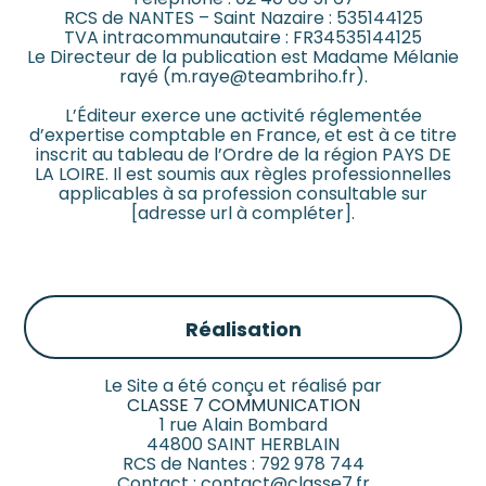
RCS de NANTES – Saint Nazaire : 535144125
TVA intracommunautaire : FR34535144125
Le Directeur de la publication est Madame Mélanie
rayé (m.raye@teambriho.fr).
L’Éditeur exerce une activité réglementée
d’expertise comptable en France, et est à ce titre
inscrit au tableau de l’Ordre de la région PAYS DE
LA LOIRE. Il est soumis aux règles professionnelles
applicables à sa profession consultable sur
[adresse url à compléter].
Réalisation
Le Site a été conçu et réalisé par
CLASSE 7 COMMUNICATION
1 rue Alain Bombard
44800 SAINT HERBLAIN
RCS de Nantes : 792 978 744
Contact : contact@classe7.fr