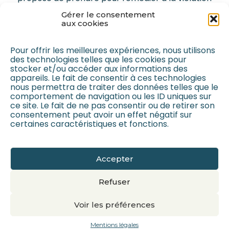
de données personnelles, y compris, le cas
Gérer le consentement
échéant, les mesures pour en atténuer les
aux cookies
éventuelles conséquences négatives.
Pour offrir les meilleures expériences, nous utilisons
des technologies telles que les cookies pour
stocker et/ou accéder aux informations des
appareils. Le fait de consentir à ces technologies
nous permettra de traiter des données telles que le
comportement de navigation ou les ID uniques sur
ce site. Le fait de ne pas consentir ou de retirer son
consentement peut avoir un effet négatif sur
certaines caractéristiques et fonctions.
Accepter
Footer
Basse-Goulaine
Pornichet
La Roche-Sur-Yon
Refuser
Principale
Voir les préférences
Footer
MENTIONS LÉGALES
PLAN DU SITE
Mentions légales
Conception et réalisation
Classe 7